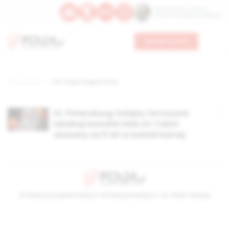
Św. Kajetana z Thieny
Bł. Edmunda Bojanowskiego
Wesprzyj nas
Strona główna
TAG: Gapur Magometow
St. Petersburg: kolejny terrorysta
lokalnej komórki Hizb At-Tahrir
skazany na 5 lat w kolonii karnej
© Stowarzyszenie Kultury Chrześcijańskiej im. ks. Piotra Skargi
2026-08-07 21:33:46