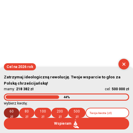
×
Cel na 2026 rok
Zatrzymaj ideologiczną rewolucję. Twoje wsparcie to głos za
Polską chrześcijańską!
mamy:
218 382 zł
cel:
500 000 zł
44%
wybierz kwotę:
60
80
100
200
500
zł
zł
zł
zł
zł
Wspieram