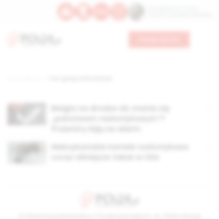
Św. Kajetana z Thieny
Bł. Edmunda Bojanowskiego
Wesprzyj nas
Strona główna
TAG: gangi narkotykowe
Belgia na drodze do stania się
„państwem narkotykowym”?
Prawnicy biją na alarm
Meksykańskie kartele narkotykowe
coraz silniejsze także w USA
© Stowarzyszenie Kultury Chrześcijańskiej im. ks. Piotra Skargi