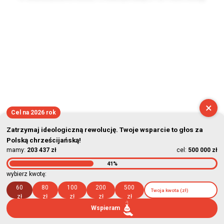
2026-08-07 09:14:50
×
Cel na 2026 rok
Zatrzymaj ideologiczną rewolucję. Twoje wsparcie to głos za
Polską chrześcijańską!
mamy:
203 437 zł
cel:
500 000 zł
41%
wybierz kwotę:
60
80
100
200
500
zł
zł
zł
zł
zł
Wspieram