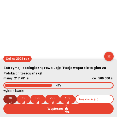
×
Cel na 2026 rok
Zatrzymaj ideologiczną rewolucję. Twoje wsparcie to głos za
Polską chrześcijańską!
mamy:
217 781 zł
cel:
500 000 zł
44%
wybierz kwotę:
60
80
100
200
500
zł
zł
zł
zł
zł
Wspieram