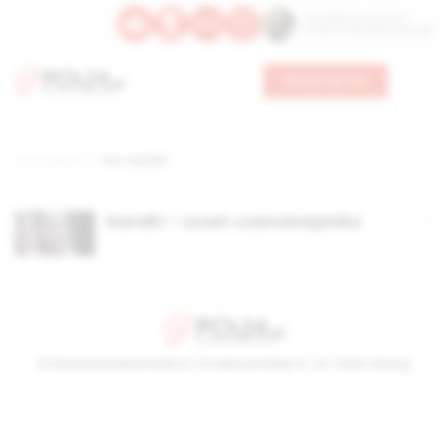
Św. Kajetana z Thieny
Bł. Edmunda Bojanowskiego
Wesprzyj nas
Strona główna
TAG: Gandhi
Gandhi – uczeń czarnoksiężnika
© Stowarzyszenie Kultury Chrześcijańskiej im. ks. Piotra Skargi
2026-08-07 14:51:30