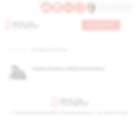
Św. Hormizdasa, papieża
Bł. Oktawiana, biskupa
Wesprzyj nas
Strona główna
TAG: games of throne
Neda Starka zabili komuniści
© Stowarzyszenie Kultury Chrześcijańskiej im. ks. Piotra Skargi
2026-08-06 04:40:35