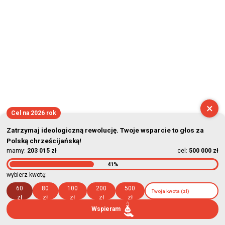
×
Cel na 2026 rok
Zatrzymaj ideologiczną rewolucję. Twoje wsparcie to głos za
Polską chrześcijańską!
mamy:
203 015 zł
cel:
500 000 zł
41%
wybierz kwotę:
60
80
100
200
500
zł
zł
zł
zł
zł
Wspieram