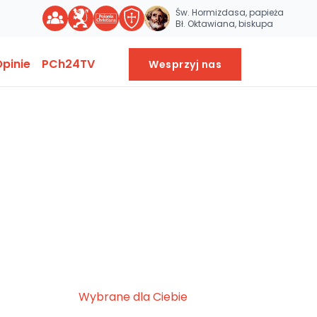
Św. Hormizdasa, papieża
Bł. Oktawiana, biskupa
pinie
PCh24TV
Wesprzyj nas
Wybrane dla Ciebie