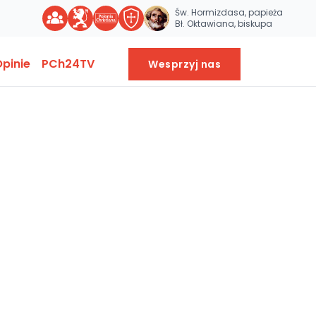
Św. Hormizdasa, papieża
Bł. Oktawiana, biskupa
pinie
PCh24TV
Wesprzyj nas