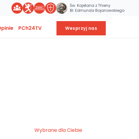
Św. Kajetana z Thieny
Bł. Edmunda Bojanowskiego
pinie
PCh24TV
Wesprzyj nas
Wybrane dla Ciebie