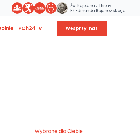
Św. Kajetana z Thieny
Bł. Edmunda Bojanowskiego
pinie
PCh24TV
Wesprzyj nas
Wybrane dla Ciebie