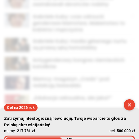
zaatakowali obrońców rodziny
Gabriele Kuby: czas odrzucić
genderowe kłamstwa. Małżeństwo to
kobieta i mężczyzna
Gabriele Kuby: media głównego nurtu
są prawą ręką homolobby
Antygenderowy kongres niemieckich
katolików
Niemcy: magazyn „Credo” pod
redakcją Seewalda
„Edukacja seksualna, ale jaka?”
×
Cel na 2026 rok
Zatrzymaj ideologiczną rewolucję. Twoje wsparcie to głos za
Polską chrześcijańską!
mamy:
217 781 zł
cel:
500 000 zł