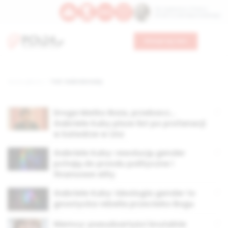
Św. Kajetana z Thieny
Bł. Edmunda Bojanowskiego
Wesprzyj nas
Strona główna
TAG: Gabriele Kuby
Droga Matko Boża, przebacz…
Gabriele Kuby pisze list po profanacji
w katedrze w Linz
Gabriele Kuby: rewolucję gender
pchają do przodu polityczne i
finansowe elity
Gabriele Kuby: ideologia gender to
gnostycka rebelia przeciwko Bogu
Niemcy: pseudoartyści brutalnie