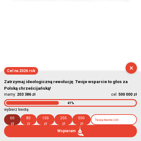
2026-08-06 18:07:49
×
Cel na 2026 rok
Zatrzymaj ideologiczną rewolucję. Twoje wsparcie to głos za
Polską chrześcijańską!
mamy:
203 386 zł
cel:
500 000 zł
41%
wybierz kwotę:
60
80
100
200
500
zł
zł
zł
zł
zł
Wspieram