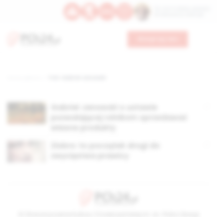
Św. Hormizdasa, papieża
Bł. Oktawiana, biskupa
Wesprzyj nas
Strona główna
TAG: Gabriel Janowski
Gabriel Janowski o ustawie
pozwalającej rolnikom sprzedawać
własne produkty
Ziobro: to początek drogi do
zwycięstwa prawicy
© Stowarzyszenie Kultury Chrześcijańskiej im. ks. Piotra Skargi