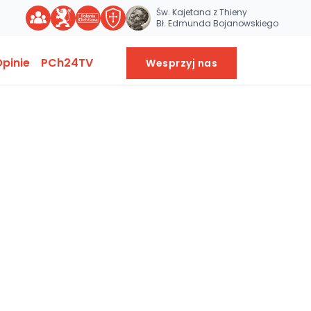
Św. Kajetana z Thieny
Bł. Edmunda Bojanowskiego
pinie
PCh24TV
Wesprzyj nas