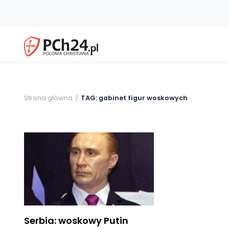
Strona główna
TAG: gabinet figur woskowych
Serbia: woskowy Putin