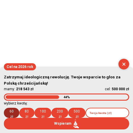
2026-08-10 05:01:49
×
Cel na 2026 rok
Zatrzymaj ideologiczną rewolucję. Twoje wsparcie to głos za
Polską chrześcijańską!
mamy:
218 543 zł
cel:
500 000 zł
44%
wybierz kwotę:
60
80
100
200
500
zł
zł
zł
zł
zł
Wspieram