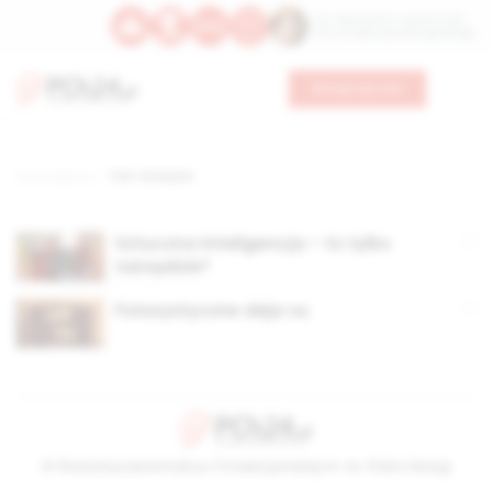
Św. Wawrzyńca, męczennika
Św. Amadeusza Portugalskiego
Wesprzyj nas
Strona główna
TAG: futuryzm
Sztuczna inteligencja – to tylko
narzędzie?
Futurystyczne deja vu
© Stowarzyszenie Kultury Chrześcijańskiej im. ks. Piotra Skargi