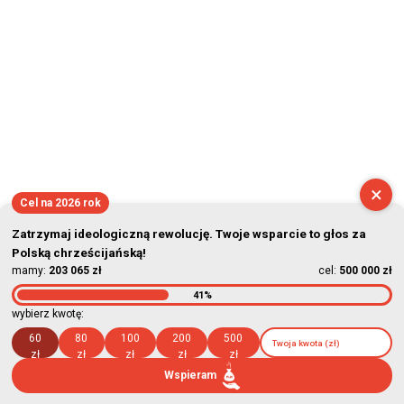
×
Cel na 2026 rok
Zatrzymaj ideologiczną rewolucję. Twoje wsparcie to głos za
Polską chrześcijańską!
mamy:
203 065 zł
cel:
500 000 zł
41%
wybierz kwotę:
60
80
100
200
500
zł
zł
zł
zł
zł
Wspieram