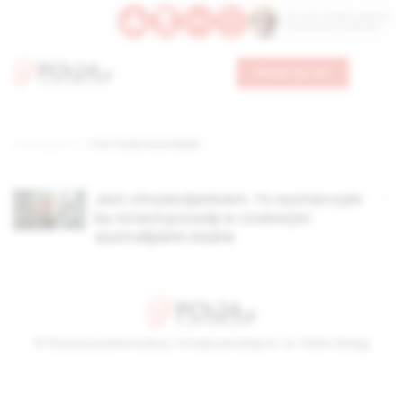
Św. Hormizdasa, papieża
Bł. Oktawiana, biskupa
Wesprzyj nas
Strona główna
TAG: Futbol Australijski
Jest chrześcijaninem. To wystarczyło
by stracił posadę w czołowym
australijskim klubie
© Stowarzyszenie Kultury Chrześcijańskiej im. ks. Piotra Skargi
2026-08-06 09:13:29