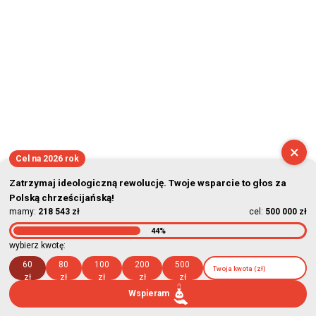
×
Cel na 2026 rok
Zatrzymaj ideologiczną rewolucję. Twoje wsparcie to głos za
Polską chrześcijańską!
mamy:
218 543 zł
cel:
500 000 zł
44%
wybierz kwotę:
60
80
100
200
500
zł
zł
zł
zł
zł
Wspieram