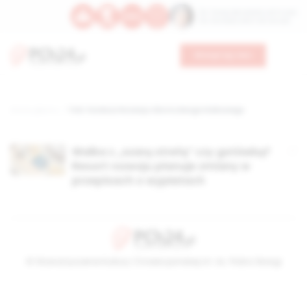
Św. Teresy Benedykty od Krzyża
Św. Kandydy Marii od Jezusa
Wesprzyj nas
Strona główna
TAG: Fundusz Rozwoju Obrotu Bezgotówkowego
Walka z „szarą strefą” czy gotówką?
Resort rozwoju planuje zmiany w
przepisach o wypłatach
© Stowarzyszenie Kultury Chrześcijańskiej im. ks. Piotra Skargi
2026-08-09 13:16:46