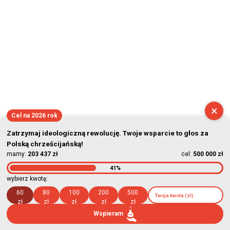
×
Cel na 2026 rok
Zatrzymaj ideologiczną rewolucję. Twoje wsparcie to głos za
Polską chrześcijańską!
mamy:
203 437 zł
cel:
500 000 zł
41%
wybierz kwotę:
60
80
100
200
500
zł
zł
zł
zł
zł
Wspieram