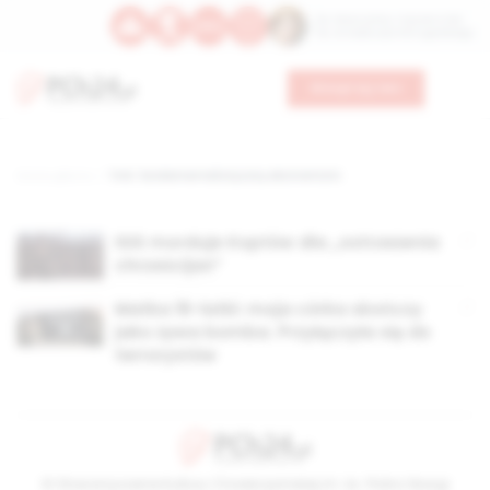
Św. Wawrzyńca, męczennika
Św. Amadeusza Portugalskiego
Wesprzyj nas
Strona główna
TAG: fundamentalistyczny ekstremizm
ISIS morduje Koptów dla „ostrzeżenia
chrześcijan”
Matka 16-latki: moja córka skończy
jako żywa bomba. Przyłączyła się do
terrorystów
© Stowarzyszenie Kultury Chrześcijańskiej im. ks. Piotra Skargi