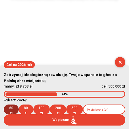
2026-08-10 19:49:42
×
Cel na 2026 rok
Zatrzymaj ideologiczną rewolucję. Twoje wsparcie to głos za
Polską chrześcijańską!
mamy:
218 703 zł
cel:
500 000 zł
44%
wybierz kwotę:
60
80
100
200
500
zł
zł
zł
zł
zł
Wspieram