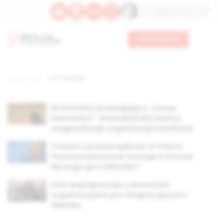
Św. Teresy Benedykty od Krzyża
Św. Kandydy Marii od Jezusa
Wesprzyj nas
Strona główna
TAG: fundacje
Ekstremiści propagujący „mowę
nienawiści”. Amerykańska lewica
stygmatyzuje organizacje katolickie
Troska o praworządność w Polsce
finansowana przez George’a Sorosa.
Na kogo gra miliarder?
KOD współpracuje z lewackimi
organizacjami pro-imigracyjnymi z
Niemiec