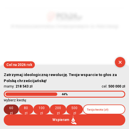
© Stowarzyszenie Kultury Chrześcijańskiej im. ks. Piotra Skargi
2026-08-09 12:56:08
×
Cel na 2026 rok
Zatrzymaj ideologiczną rewolucję. Twoje wsparcie to głos za
Polską chrześcijańską!
mamy:
218 543 zł
cel:
500 000 zł
44%
wybierz kwotę:
60
80
100
200
500
zł
zł
zł
zł
zł
Wspieram