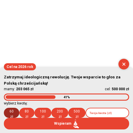
×
Cel na 2026 rok
Zatrzymaj ideologiczną rewolucję. Twoje wsparcie to głos za
Polską chrześcijańską!
mamy:
203 065 zł
cel:
500 000 zł
41%
wybierz kwotę:
60
80
100
200
500
zł
zł
zł
zł
zł
Wspieram