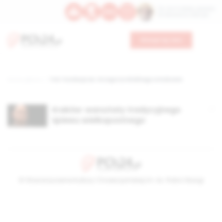
Św. Hormizdasa, papieża
Bł. Oktawiana, biskupa
Wesprzyj nas
Strona główna
TAG: Fundacja św. Grzegorza Wielkiego w Krakowie
Kraków: warsztaty tradycyjnego
śpiewu wielkopostnego
© Stowarzyszenie Kultury Chrześcijańskiej im. ks. Piotra Skargi
2026-08-06 08:57:12