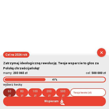
×
Cel na 2026 rok
Zatrzymaj ideologiczną rewolucję. Twoje wsparcie to głos za
Polską chrześcijańską!
mamy:
203 065 zł
cel:
500 000 zł
41%
wybierz kwotę:
60
80
100
200
500
zł
zł
zł
zł
zł
Wspieram