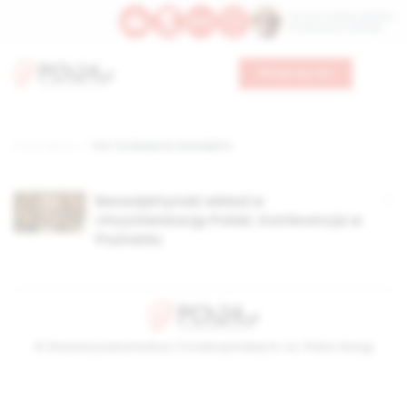
Św. Hormizdasa, papieża
Bł. Oktawiana, biskupa
Wesprzyj nas
Strona główna
TAG: Fundacja św. Benedykta
Benedyktyński wkład w
chrystianizację Polski. Konferencja w
Poznaniu
© Stowarzyszenie Kultury Chrześcijańskiej im. ks. Piotra Skargi
2026-08-06 09:58:22