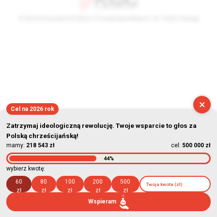
© Stowarzyszenie Kultury Chrześcijańskiej im. ks. Piotra Skargi
2026-08-10 02:01:26
×
Cel na 2026 rok
Zatrzymaj ideologiczną rewolucję. Twoje wsparcie to głos za
Polską chrześcijańską!
mamy:
218 543 zł
cel:
500 000 zł
44%
wybierz kwotę:
60
80
100
200
500
zł
zł
zł
zł
zł
Wspieram