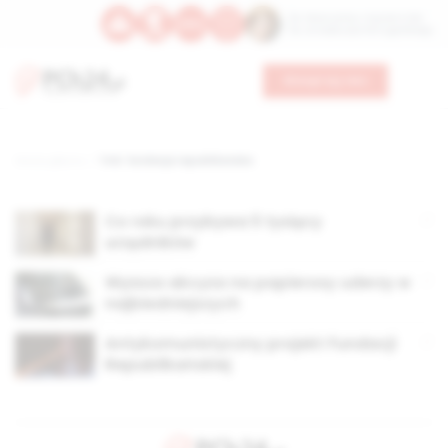
Św. Wawrzyńca, męczennika
Św. Amadeusza Portugalskiego
Wesprzyj nas
Strona główna
TAG: fundacja republikańska
Co roku przybywa 5 tysięcy
urzędników
Wyższa akcyza na papierosy uderzy w
najbiedniejszych
Antykomunistyczny projekt Fundacji
Republikańskiej