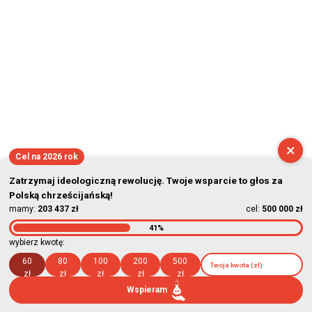
×
Cel na 2026 rok
Zatrzymaj ideologiczną rewolucję. Twoje wsparcie to głos za
Polską chrześcijańską!
mamy:
203 437 zł
cel:
500 000 zł
41%
wybierz kwotę:
60
80
100
200
500
zł
zł
zł
zł
zł
Wspieram