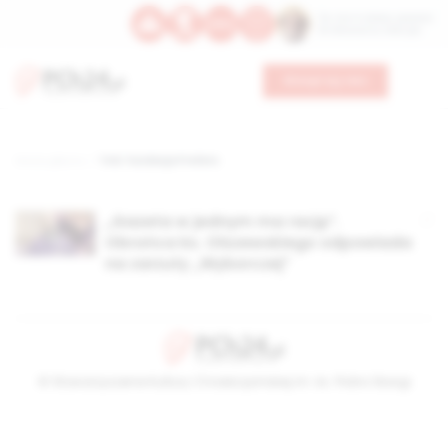
Św. Hormizdasa, papieża
Bł. Oktawiana, biskupa
Wesprzyj nas
Strona główna
TAG: Fundacja Prefeto
„Gazeta w jednym ma rację”.
Obrońca ks. Olszewskiego odpowiada
na zarzuty „Wyborczej”
© Stowarzyszenie Kultury Chrześcijańskiej im. ks. Piotra Skargi
2026-08-06 22:20:23