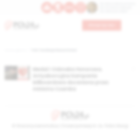
Św. Dominika Guzmana
Św. Emiliana, biskupa
Św. Zefiryna z Malii
Wesprzyj nas
Strona główna
TAG: Fundacja Nasze Dzieci
Medal i Odznaka Honorowa.
Antyaborcyjna kampania
billboardowa doceniona przez
ministra Czarnka
© Stowarzyszenie Kultury Chrześcijańskiej im. ks. Piotra Skargi
2026-08-08 01:10:34