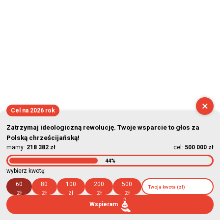
×
Cel na 2026 rok
Zatrzymaj ideologiczną rewolucję. Twoje wsparcie to głos za
Polską chrześcijańską!
mamy:
218 382 zł
cel:
500 000 zł
44%
wybierz kwotę:
60
80
100
200
500
zł
zł
zł
zł
zł
Wspieram