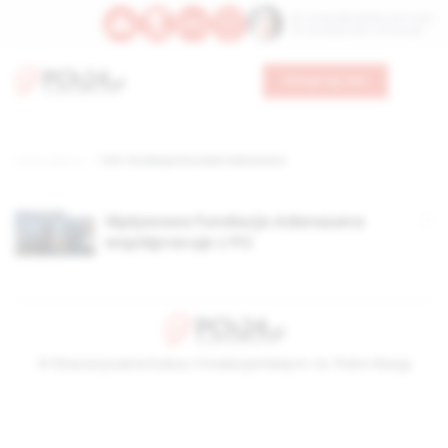
Św. Teresy Benedykty od Krzyża
Św. Kandydy Marii od Jezusa
Wesprzyj nas
Strona główna
TAG: Fundacja Konrada Adenauera
Wpływowa Fundacja Adenauera
współpracuje z PO
© Stowarzyszenie Kultury Chrześcijańskiej im. ks. Piotra Skargi
2026-08-09 14:50:22