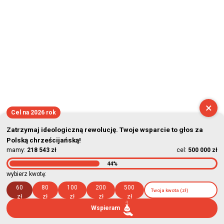
×
Cel na 2026 rok
Zatrzymaj ideologiczną rewolucję. Twoje wsparcie to głos za
Polską chrześcijańską!
mamy:
218 543 zł
cel:
500 000 zł
44%
wybierz kwotę:
60
80
100
200
500
zł
zł
zł
zł
zł
Wspieram