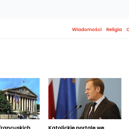
Wiadomości
Religia
O
francuskich
Katolickie portale we