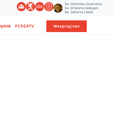
Św. Dominika Guzmana
Św. Emiliana, biskupa
Św. Zefiryna z Malii
pinie
PCh24TV
Wesprzyj nas