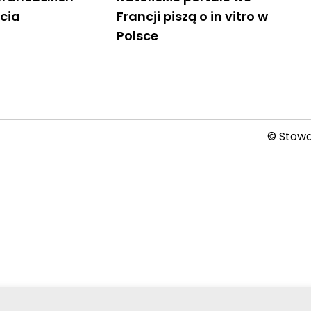
cia
Francji piszą o in vitro w
Polsce
© Stowar
2026-08-08