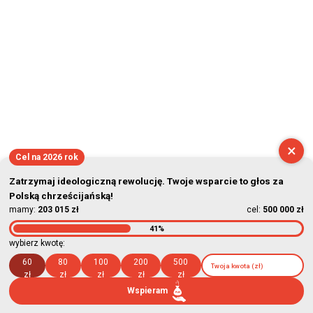
×
Cel na 2026 rok
Zatrzymaj ideologiczną rewolucję. Twoje wsparcie to głos za
Polską chrześcijańską!
mamy:
203 015 zł
cel:
500 000 zł
41%
wybierz kwotę:
60
80
100
200
500
zł
zł
zł
zł
zł
Wspieram