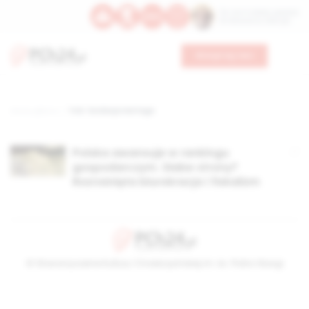
Św. Hormizdasa, papieża
Bł. Oktawiana, biskupa
Wesprzyj nas
Strona główna
TAG: fundacja Heritage
Polska awansuje w rankingu
gospodarczym. Słabe strony?
Rozrośnięta biurokracja i fiskalizm
© Stowarzyszenie Kultury Chrześcijańskiej im. ks. Piotra Skargi
2026-08-06 04:36:17