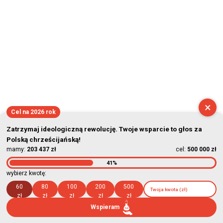
×
Cel na 2026 rok
Zatrzymaj ideologiczną rewolucję. Twoje wsparcie to głos za
Polską chrześcijańską!
mamy:
203 437 zł
cel:
500 000 zł
41%
wybierz kwotę:
60
80
100
200
500
zł
zł
zł
zł
zł
Wspieram