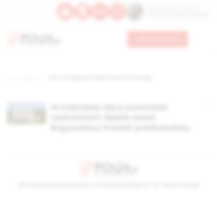
Św. Kajetana z Thieny
Bł. Edmunda Bojanowskiego
Wesprzyj nas
Strona główna
TAG: Fundacja Dziedzictwa Kulturowego
W wołyńskiej Ołyce powstanie
sanktuarium. Będzie sławić
Bogurodzicę i krzewić polską kulturę
© Stowarzyszenie Kultury Chrześcijańskiej im. ks. Piotra Skargi
2026-08-07 05:18:19