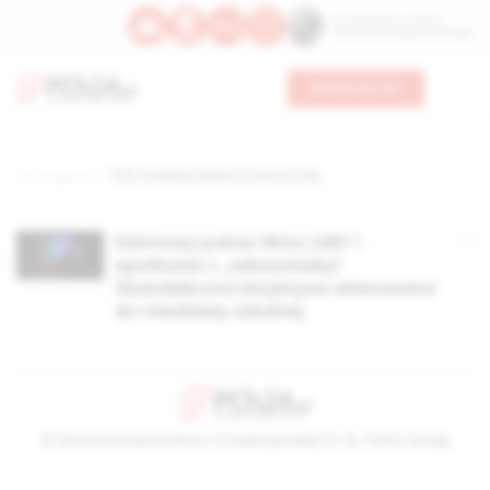
Św. Kajetana z Thieny
Bł. Edmunda Bojanowskiego
Wesprzyj nas
Strona główna
TAG: Fundacja Dajemy Dzieciom Siłę
Darmowy pokaz filmu LGBT i
spotkanie z „seksuolożką”.
Skandaliczna inicjatywa skierowana
do młodzieży szkolnej
© Stowarzyszenie Kultury Chrześcijańskiej im. ks. Piotra Skargi
2026-08-07 11:39:34