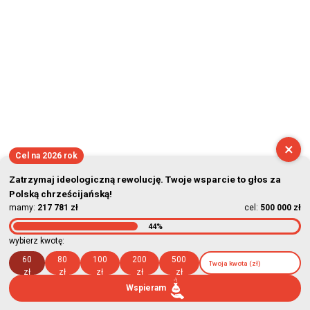
×
Cel na 2026 rok
Zatrzymaj ideologiczną rewolucję. Twoje wsparcie to głos za
Polską chrześcijańską!
mamy:
217 781 zł
cel:
500 000 zł
44%
wybierz kwotę:
60
80
100
200
500
zł
zł
zł
zł
zł
Wspieram