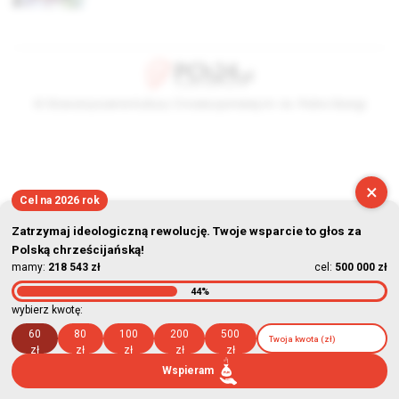
© Stowarzyszenie Kultury Chrześcijańskiej im. ks. Piotra Skargi
2026-08-09 06:41:18
×
Cel na 2026 rok
Zatrzymaj ideologiczną rewolucję. Twoje wsparcie to głos za
Polską chrześcijańską!
mamy:
218 543 zł
cel:
500 000 zł
44%
wybierz kwotę:
60
80
100
200
500
zł
zł
zł
zł
zł
Wspieram