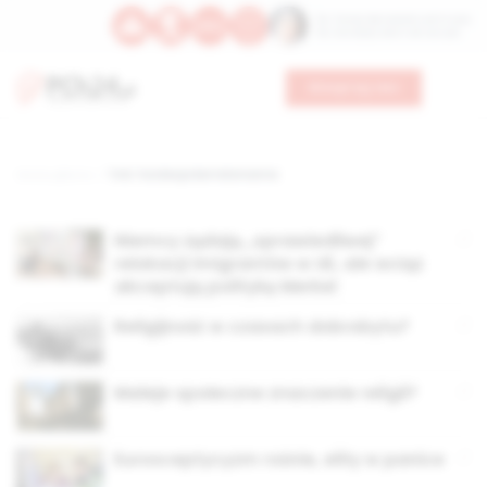
Św. Teresy Benedykty od Krzyża
Św. Kandydy Marii od Jezusa
Wesprzyj nas
Strona główna
TAG: Fundacja Bertelsmanna
Niemcy żądają „sprawiedliwej”
relokacji imigrantów w UE, ale wciąż
akceptują politykę Merkel
Religijność w czasach dobrobytu?
Maleje społeczne znaczenie religii?
Eurosceptycyzm rośnie, elity w panice