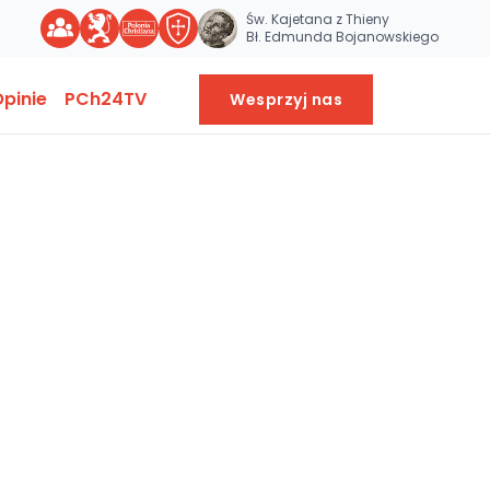
Św. Kajetana z Thieny
Bł. Edmunda Bojanowskiego
pinie
PCh24TV
Wesprzyj nas