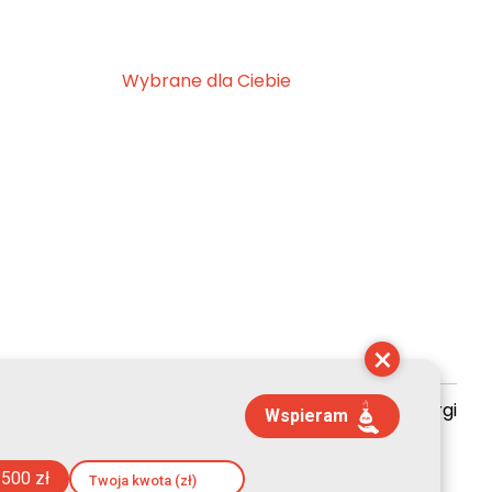
Wybrane dla Ciebie
×
zyszenie Kultury Chrześcijańskiej im. ks. Piotra Skargi
Wspieram
 14:00:53
500 zł