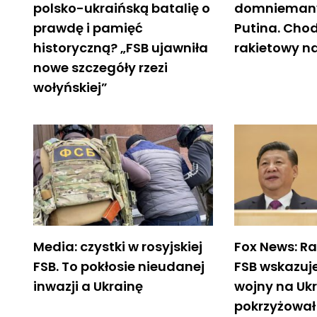
polsko-ukraińską batalię o
domniemany
prawdę i pamięć
Putina. Chodz
historyczną? „FSB ujawniła
rakietowy na
nowe szczegóły rzezi
wołyńskiej”
Media: czystki w rosyjskiej
Fox News: R
FSB. To pokłosie nieudanej
FSB wskazuje
inwazji a Ukrainę
wojny na Ukr
pokrzyżował