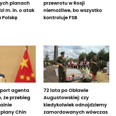
ch planach
przewrotu w Rosji
i m. in. o atak
niemożliwe, bo wszystko
 Polskę
kontroluje FSB
aport agenta
72 lata po Obławie
, że przebieg
Augustowskiej: czy
ainie
kiedykolwiek odnajdziemy
 plany Chin
zamordowanych wówczas