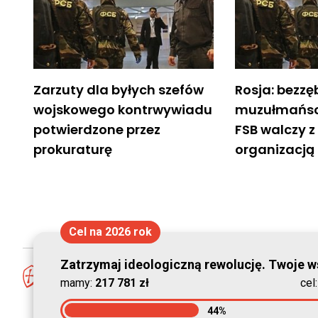
Zarzuty dla byłych szefów
Rosja: bezzę
wojskowego kontrwywiadu
muzułmańscy
potwierdzone przez
FSB walczy z
prokuraturę
organizacją
Cel na 2026 rok
Zatrzymaj ideologiczną rewolucję. Twoje ws
mamy:
217 781 zł
cel
44%