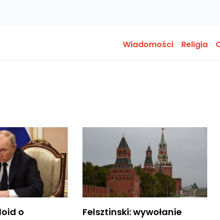
Wiadomości
Religia
O
loid o
Felsztinski: wywołanie