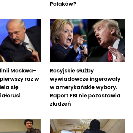
Polaków?
linii Moskwa-
Rosyjskie służby
 pierwszy raz w
wywiadowcze ingerowały
iela się
w amerykańskie wybory.
iałorusi
Raport FBI nie pozostawia
złudzeń