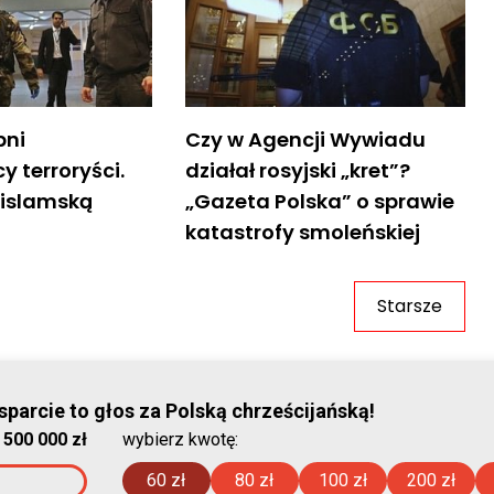
bni
Czy w Agencji Wywiadu
 terroryści.
działał rosyjski „kret”?
 islamską
„Gazeta Polska” o sprawie
katastrofy smoleńskiej
Starsze
© Stowar
parcie to głos za Polską chrześcijańską!
:
500 000 zł
wybierz kwotę:
2026-08-07
60 zł
80 zł
100 zł
200 zł