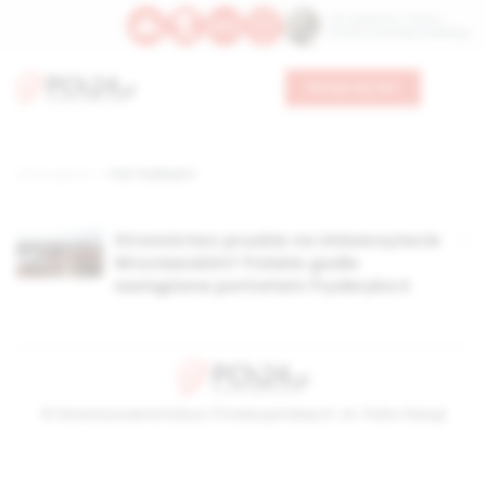
Św. Kajetana z Thieny
Bł. Edmunda Bojanowskiego
Wesprzyj nas
Strona główna
TAG: Fryderyk II
Stronnictwo pruskie na Uniwersytecie
Wrocławskim? Polskie godło
zastąpione portretem Fryderyka II
© Stowarzyszenie Kultury Chrześcijańskiej im. ks. Piotra Skargi
2026-08-07 02:49:46