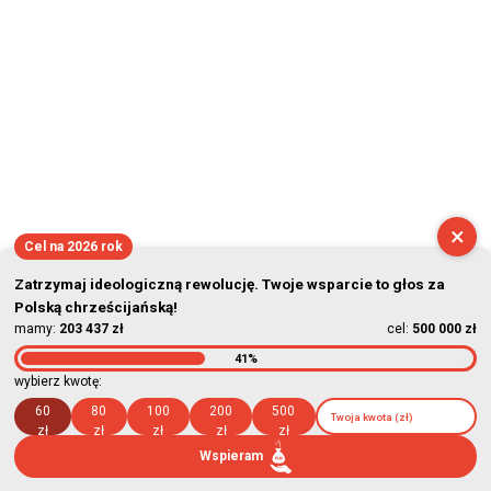
×
Cel na 2026 rok
Zatrzymaj ideologiczną rewolucję. Twoje wsparcie to głos za
Polską chrześcijańską!
mamy:
203 437 zł
cel:
500 000 zł
41%
wybierz kwotę:
60
80
100
200
500
zł
zł
zł
zł
zł
Wspieram