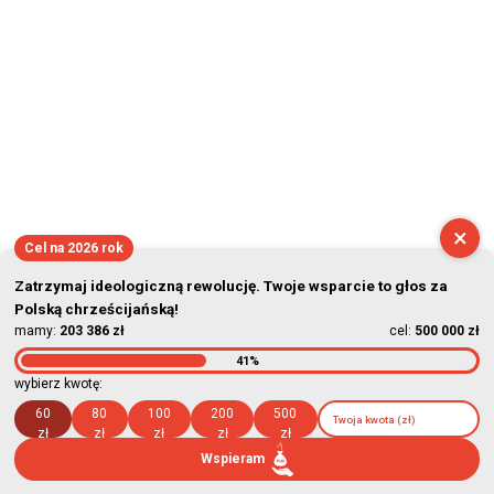
×
Cel na 2026 rok
Zatrzymaj ideologiczną rewolucję. Twoje wsparcie to głos za
Polską chrześcijańską!
mamy:
203 386 zł
cel:
500 000 zł
41%
wybierz kwotę:
60
80
100
200
500
zł
zł
zł
zł
zł
Wspieram