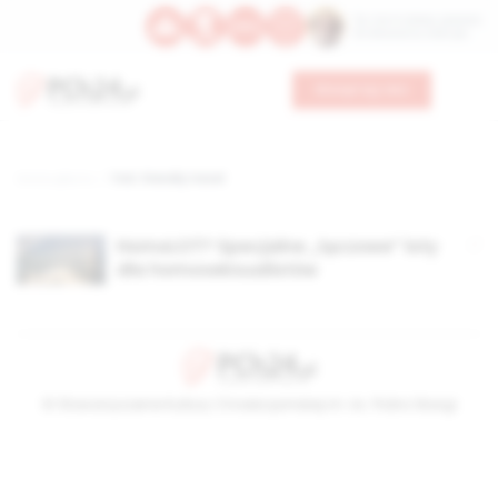
Św. Hormizdasa, papieża
Bł. Oktawiana, biskupa
Wesprzyj nas
Strona główna
TAG: friendly travel
HomoLOT? Specjalne „tęczowe” loty
dla homoseksualistów
© Stowarzyszenie Kultury Chrześcijańskiej im. ks. Piotra Skargi
2026-08-06 17:23:29