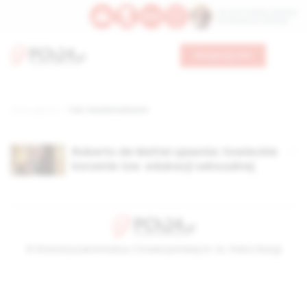
Św. Hormizdasa, papieża
Bł. Oktawiana, biskupa
Wesprzyj nas
Strona główna
TAG: freudomarksizm
Roberto de Mattei ujawnia: Sowieckie
korzenie tzw. edukacji seksualnej
© Stowarzyszenie Kultury Chrześcijańskiej im. ks. Piotra Skargi
2026-08-06 20:14:01