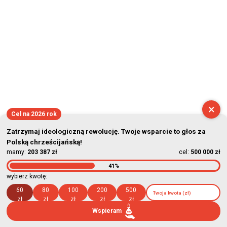
×
Cel na 2026 rok
Zatrzymaj ideologiczną rewolucję. Twoje wsparcie to głos za
Polską chrześcijańską!
mamy:
203 387 zł
cel:
500 000 zł
41%
wybierz kwotę:
60
80
100
200
500
zł
zł
zł
zł
zł
Wspieram