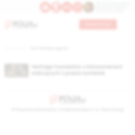
Św. Dominika Guzmana
Św. Emiliana, biskupa
Św. Zefiryna z Malii
Wesprzyj nas
Strona główna
TAG: Freshway Logistics
Heritage Foundation o biznesmenach
walczących o prawa sumienia
© Stowarzyszenie Kultury Chrześcijańskiej im. ks. Piotra Skargi
2026-08-08 09:18:42