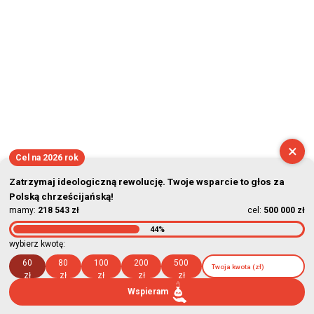
×
Cel na 2026 rok
Zatrzymaj ideologiczną rewolucję. Twoje wsparcie to głos za
Polską chrześcijańską!
mamy:
218 543 zł
cel:
500 000 zł
44%
wybierz kwotę:
60
80
100
200
500
zł
zł
zł
zł
zł
Wspieram