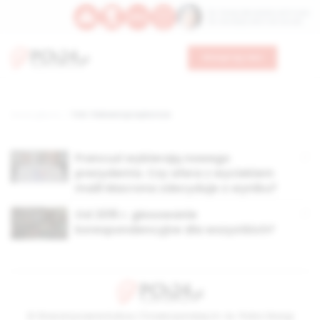
Św. Teresy Benedykty od Krzyża
Św. Kandydy Marii od Jezusa
Wesprzyj nas
Strona główna
TAG: frekwencja wyborcza
Francuzi wybierają nowego
prezydenta. Czy afera z wyciekiem
maili Macrona zdecyduje o wyniku?
Od 2015 r. głosowanie
korespondencyjne dla wszystkich?
© Stowarzyszenie Kultury Chrześcijańskiej im. ks. Piotra Skargi