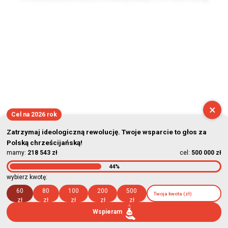
2026-08-09 06:07:34
×
Cel na 2026 rok
Zatrzymaj ideologiczną rewolucję. Twoje wsparcie to głos za
Polską chrześcijańską!
mamy:
218 543 zł
cel:
500 000 zł
44%
wybierz kwotę:
60
80
100
200
500
zł
zł
zł
zł
zł
Wspieram