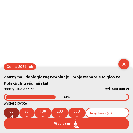
×
Cel na 2026 rok
Zatrzymaj ideologiczną rewolucję. Twoje wsparcie to głos za
Polską chrześcijańską!
mamy:
203 386 zł
cel:
500 000 zł
41%
wybierz kwotę:
60
80
100
200
500
zł
zł
zł
zł
zł
Wspieram