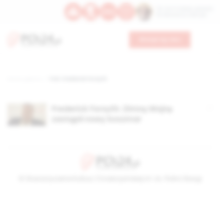
Św. Hormizdasa, papieża
Bł. Oktawiana, biskupa
Wesprzyj nas
Strona główna
TAG: Frederick Forsyth
Frederick Forsyth: Zimną Wojnę
zastąpił nowy koszmar
© Stowarzyszenie Kultury Chrześcijańskiej im. ks. Piotra Skargi
2026-08-06 18:42:44