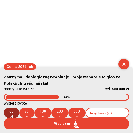
×
Cel na 2026 rok
Zatrzymaj ideologiczną rewolucję. Twoje wsparcie to głos za
Polską chrześcijańską!
mamy:
218 543 zł
cel:
500 000 zł
44%
wybierz kwotę:
60
80
100
200
500
zł
zł
zł
zł
zł
Wspieram