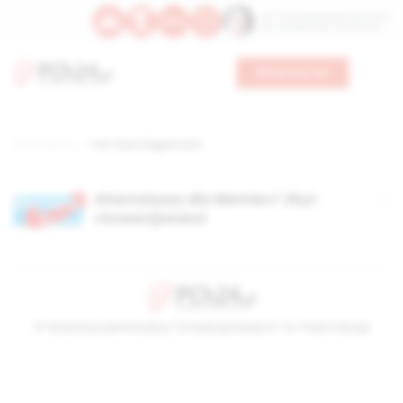
Św. Teresy Benedykty od Krzyża
Św. Kandydy Marii od Jezusa
Wesprzyj nas
Strona główna
TAG: Franz Niggermann
Alternatywa dla Niemiec? Zbyt
chrześcijańska!
© Stowarzyszenie Kultury Chrześcijańskiej im. ks. Piotra Skargi
2026-08-09 08:28:36