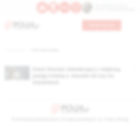
Św. Kajetana z Thieny
Bł. Edmunda Bojanowskiego
Wesprzyj nas
Strona główna
TAG: Franz Kafka
Kard. Ravasi: niewierzący z większą
pasją mówią o Jezusie niż my na
kazaniach
© Stowarzyszenie Kultury Chrześcijańskiej im. ks. Piotra Skargi
2026-08-07 20:25:57