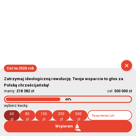
×
Cel na 2026 rok
Zatrzymaj ideologiczną rewolucję. Twoje wsparcie to głos za
Polską chrześcijańską!
mamy:
218 382 zł
cel:
500 000 zł
44%
wybierz kwotę:
60
80
100
200
500
zł
zł
zł
zł
zł
Wspieram