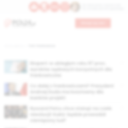
Św. Wawrzyńca, męczennika
Św. Amadeusza Portugalskiego
Wesprzyj nas
Strona główna
TAG: Frankowicze
Ekspert: w ubiegłym roku 97 proc.
wyroków sądowych korzystnych dla
frankowiczów
Co dalej z frankowiczami? Prezydent
Andrzej Duda ma kosztowny dla
banków projekt
Ryszard Petru chce stanąć na czele
rewolucji! Kukiz: będzie prowadził
ciemiężony lud?