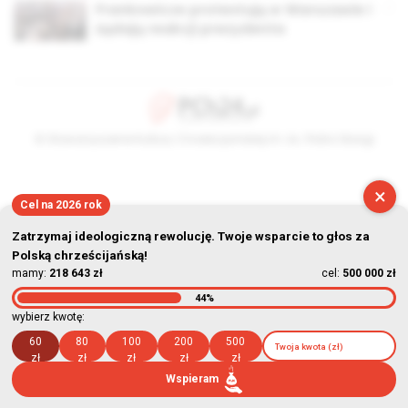
Frankowicze protestują w Warszawie i
żądają reakcji prezydenta
© Stowarzyszenie Kultury Chrześcijańskiej im. ks. Piotra Skargi
2026-08-10 08:00:22
×
Cel na 2026 rok
Zatrzymaj ideologiczną rewolucję. Twoje wsparcie to głos za
Polską chrześcijańską!
mamy:
218 643 zł
cel:
500 000 zł
44%
wybierz kwotę:
60
80
100
200
500
zł
zł
zł
zł
zł
Wspieram