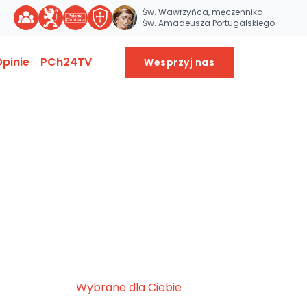
Św. Wawrzyńca, męczennika
Św. Amadeusza Portugalskiego
pinie
PCh24TV
Wesprzyj nas
Wybrane dla Ciebie