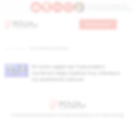
Św. Wawrzyńca, męczennika
Św. Amadeusza Portugalskiego
Wesprzyj nas
Strona główna
TAG: frank timmermans
KE znów zajęła się Trybunałem:
eurokraci dają rządowi trzy miesiące
na spełnienie zaleceń
© Stowarzyszenie Kultury Chrześcijańskiej im. ks. Piotra Skargi
2026-08-10 20:25:45