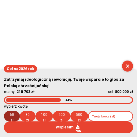
×
Cel na 2026 rok
Zatrzymaj ideologiczną rewolucję. Twoje wsparcie to głos za
Polską chrześcijańską!
mamy:
218 703 zł
cel:
500 000 zł
44%
wybierz kwotę:
60
80
100
200
500
zł
zł
zł
zł
zł
Wspieram