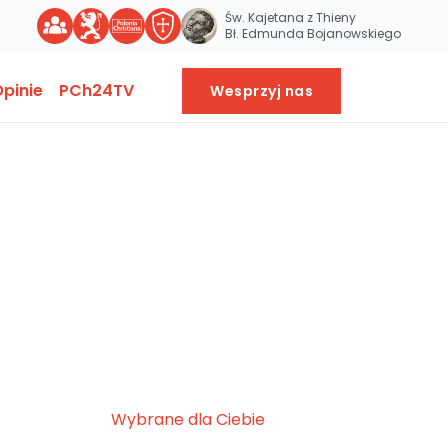
Św. Kajetana z Thieny
Bł. Edmunda Bojanowskiego
pinie
PCh24TV
Wesprzyj nas
Wybrane dla Ciebie