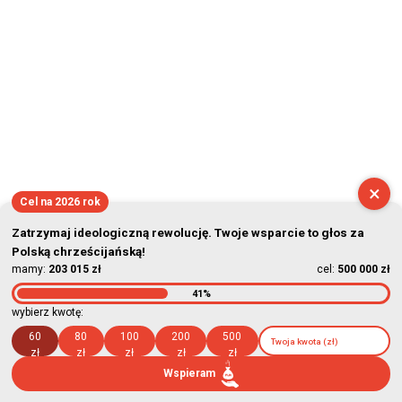
×
Cel na 2026 rok
Zatrzymaj ideologiczną rewolucję. Twoje wsparcie to głos za
Polską chrześcijańską!
mamy:
203 015 zł
cel:
500 000 zł
41%
wybierz kwotę:
60
80
100
200
500
zł
zł
zł
zł
zł
Wspieram