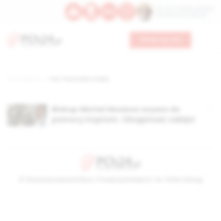
Św. Hormizdasa, papieża
Bł. Oktawiana, biskupa
Wesprzyj nas
Strona główna
TAG: francuskie media
Biskup Michel Mouisse wzywa do
pomocy Koptom. Obojętność zabija!
© Stowarzyszenie Kultury Chrześcijańskiej im. ks. Piotra Skargi
2026-08-06 04:38:07