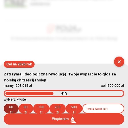
żołnierza
© Stowarzyszenie Kultury Chrześcijańskiej im. ks. Piotra Skargi
2026-08-06 05:34:42
×
Cel na 2026 rok
Zatrzymaj ideologiczną rewolucję. Twoje wsparcie to głos za
Polską chrześcijańską!
mamy:
203 015 zł
cel:
500 000 zł
41%
wybierz kwotę:
60
80
100
200
500
zł
zł
zł
zł
zł
Wspieram