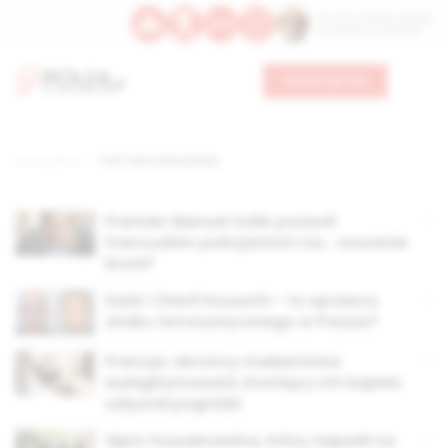
Św. Hormizdasa, papieża
Bł. Oktawiana, biskupa
Wesprzyj nas
Strona główna
TAG: francuska policja
Premier Manuel Valls pozwoli
francuskim policjantom na… noszenie
broni?
Said i Cherif Kouachi – to sprawcy
ataku terrorystycznego w Paryżu?
Francja: obrońcy małżeństwa
wylegitymowani, broniący ich kapłan
usłyszał pogróżki
Ujęto muzułmanina, który napadł na