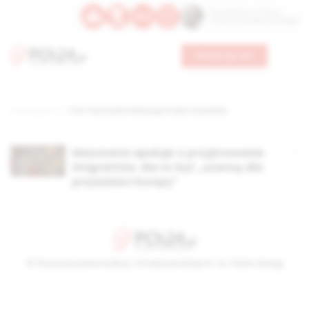
Św. Kajetana z Thieny
Bł. Edmunda Bojanowskiego
Wesprzyj nas
Strona główna
TAG: Francuska Federacja Prawa Człowieka
Masoneria apeluje o przyjmowanie
imigrantów. Ma to być „szansą dla
przyszłości Europy”
© Stowarzyszenie Kultury Chrześcijańskiej im. ks. Piotra Skargi
2026-08-07 14:46:57