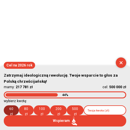
×
Cel na 2026 rok
Zatrzymaj ideologiczną rewolucję. Twoje wsparcie to głos za
Polską chrześcijańską!
mamy:
217 781 zł
cel:
500 000 zł
44%
wybierz kwotę:
60
80
100
200
500
zł
zł
zł
zł
zł
Wspieram