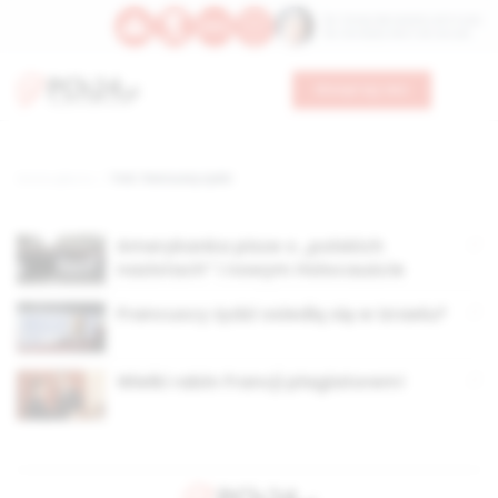
Św. Teresy Benedykty od Krzyża
Św. Kandydy Marii od Jezusa
Wesprzyj nas
Strona główna
TAG: francuscy żydzi
Amerykanka pisze o „polskich
nazistach” i nowym Holocauście
Francuscy żydzi osiedlą się w Izraelu?
Wielki rabin Francji plagiatorem!