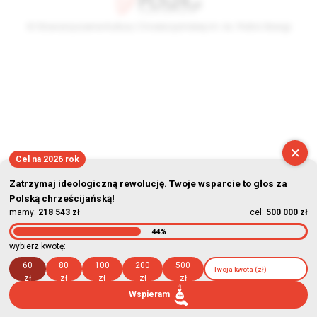
© Stowarzyszenie Kultury Chrześcijańskiej im. ks. Piotra Skargi
2026-08-09 08:22:40
×
Cel na 2026 rok
Zatrzymaj ideologiczną rewolucję. Twoje wsparcie to głos za
Polską chrześcijańską!
mamy:
218 543 zł
cel:
500 000 zł
44%
wybierz kwotę:
60
80
100
200
500
zł
zł
zł
zł
zł
Wspieram