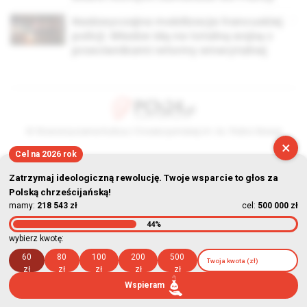
Nadzwyczajna mobilizacja francuskiej
policji. Władze idą na totalną wojnę z
przeciwnikami reformy emerytalnej
© Stowarzyszenie Kultury Chrześcijańskiej im. ks. Piotra Skargi
×
2026-08-08 19:15:30
Cel na 2026 rok
Zatrzymaj ideologiczną rewolucję. Twoje wsparcie to głos za
Polską chrześcijańską!
mamy:
218 543 zł
cel:
500 000 zł
44%
wybierz kwotę:
60
80
100
200
500
zł
zł
zł
zł
zł
Wspieram