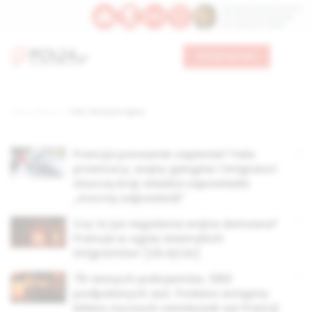
Św. Dominika Guzmana
Św. Emiliana, biskupa
Św. Zefiryna z Malii
Wesprzyj nas
Strona główna
TAG: francja w ogniu
Francja ponownie zapłonie? Fala
przemocy, wojny gangów i imigranci
niszczą kraj; władza zapowiada
„mocną odpowiedź”
Czy to już regularna wojna domowa?
Francja w ogniu islamskich
imigrantów! [ZDJĘCIA]
79 rannych policjantów, 1350
podpalonych aut. Podano wstępny
bilans nocnych zamieszek we Francji