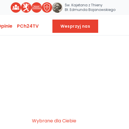
Św. Kajetana z Thieny
Bł. Edmunda Bojanowskiego
pinie
PCh24TV
Wesprzyj nas
Wybrane dla Ciebie