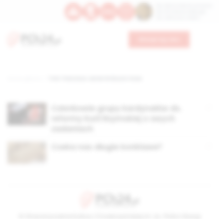
Św. Dominika Guzmana
Św. Emiliana, biskupa
Św. Zefiryna z Malii
Wesprzyj nas
Strona główna
TAG: Francisco Javier Errázuriz Ossa
Członkowie grupy kardynałów ds.
reformy Kurii Rzymskiej o swych
zadaniach
Czeka nas długie konklawe?
© Stowarzyszenie Kultury Chrześcijańskiej im. ks. Piotra Skargi