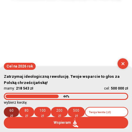
2026-08-08 20:11:24
×
Cel na 2026 rok
Zatrzymaj ideologiczną rewolucję. Twoje wsparcie to głos za
Polską chrześcijańską!
mamy:
218 543 zł
cel:
500 000 zł
44%
wybierz kwotę:
60
80
100
200
500
zł
zł
zł
zł
zł
Wspieram