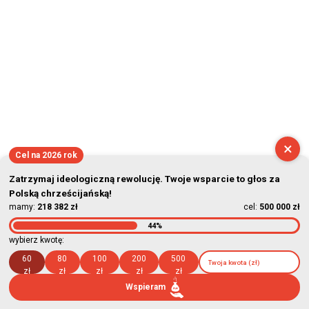
×
Cel na 2026 rok
Zatrzymaj ideologiczną rewolucję. Twoje wsparcie to głos za
Polską chrześcijańską!
mamy:
218 382 zł
cel:
500 000 zł
44%
wybierz kwotę:
60
80
100
200
500
zł
zł
zł
zł
zł
Wspieram