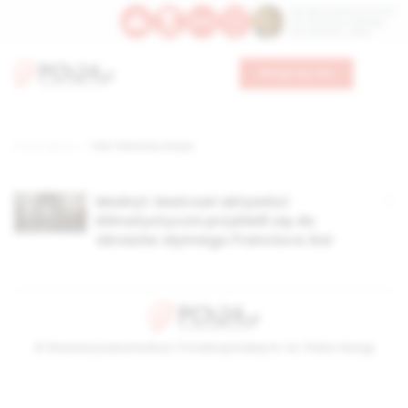
Św. Dominika Guzmana
Św. Emiliana, biskupa
Św. Zefiryna z Malii
Wesprzyj nas
Strona główna
TAG: Francisco Goyia
Madryt: lewicowi aktywiści
klimatystyczni przykleili się do
obrazów słynnego Francisca Goi
© Stowarzyszenie Kultury Chrześcijańskiej im. ks. Piotra Skargi
2026-08-08 02:50:23