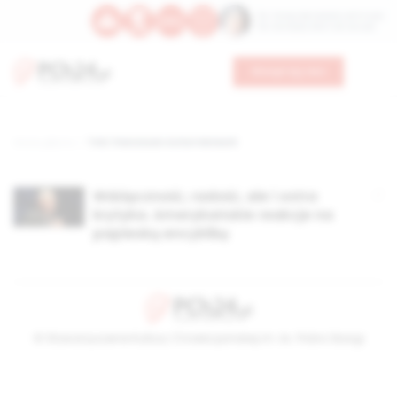
Św. Teresy Benedykty od Krzyża
Św. Kandydy Marii od Jezusa
Wesprzyj nas
Strona główna
TAG: Franciscan Action Network
Wdzięczność, radość, ale i ostra
krytyka. Amerykańskie reakcje na
papieską encyklikę
© Stowarzyszenie Kultury Chrześcijańskiej im. ks. Piotra Skargi
2026-08-09 06:16:56