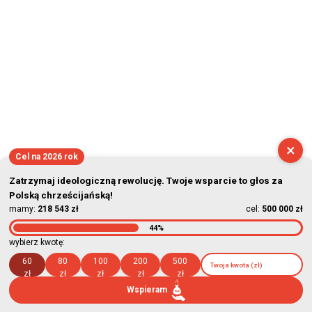
×
Cel na 2026 rok
Zatrzymaj ideologiczną rewolucję. Twoje wsparcie to głos za
Polską chrześcijańską!
mamy:
218 543 zł
cel:
500 000 zł
44%
wybierz kwotę:
60
80
100
200
500
zł
zł
zł
zł
zł
Wspieram